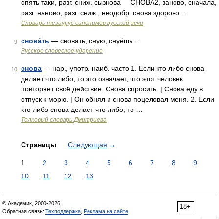
опять таки, разг. сниж. сызнова СНОВА2, заново, сначала,
разг. наново, разг. сниж., неодобр. снова здорово …
Словарь-тезаурус синонимов русской речи
снова́ть
— сновать, сную, снуёшь …
9
Русское словесное ударение
снова
— нар., употр. наиб. часто 1. Если кто либо снова
10
делает что либо, то это означает, что этот человек
повторяет своё действие. Снова спросить. | Снова еду в
отпуск к морю. | Он обнял и снова поцеловал меня. 2. Если
кто либо снова делает что либо, то …
Толковый словарь Дмитриева
Страницы
Следующая
→
1
2
3
4
5
6
7
8
9
10
11
12
13
© Академик, 2000-2026
18+
Обратная связь:
Техподдержка
,
Реклама на сайте