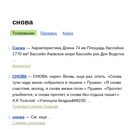
снова
Толкование
Перевод
Книги
Снова
— Характеристика Длина 74 км Площадь бассейна
1
1770 км² Бассейн Азовское море Бассейн рек Дон Водоток
…
Википедия
СНОВА
— СНОВА, нареч. Вновь, еще раз, опять. «Снова
2
тучи надо мною собралися в тишине.» Пушкин. «Я снова
счастлив, молод, я снова жизни полн.» Пушкин. «Прочтет,
улыбнется, и снова прочтет, и снова без отдыха пишет.»
А.К.Толстой. «Утихнула бездна&#8230; …
Толковый словарь Ушакова
снова
— См. еще …
3
Словарь синонимов